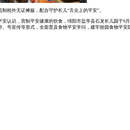
校外无证摊贩，配合守护长儿“舌尖上的平安”。
识，营制平安健康的饮食，绵阳市盐亭县石龙长儿园于9月22
抄、号宣传等形式，全面普及食物平安学问，建牢校园食物平安