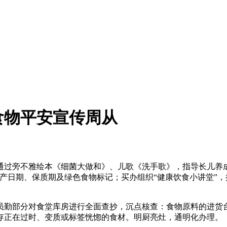
食物平安宣传周从
旁不雅绘本《细菌大做和》、儿歌《洗手歌》，指导长儿养成
产日期、保质期及绿色食物标记；买办组织“健康饮食小讲堂”，操
勤部分对食堂库房进行全面查抄，沉点核查：食物原料的进货台
存正在过时、变质或标签恍惚的食材。明厨亮灶，通明化办理。