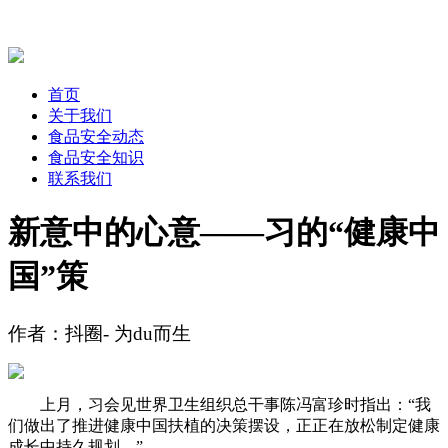
首页
关于我们
食品安全动态
食品安全知识
联系我们
新意中的心意——习的“健康中
国”策
作者：抖圈- 为du而生
上月，习会见世界卫生组织总干事陈冯富珍时指出：“我
们做出了推进健康中国扶植的决策摆设，正正在放松制定健康
成长中持久规划。”。