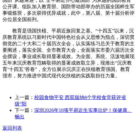
国防”从题角逐，以“全平易近齐心建国防”为从题的国防教育
公开课。组队加入教育部、国防带动部举办的历届全国粹生军
事锻炼营，多次获得优异成就，此中，第八届、第十届分析评
分位居全国前列。
教育是强国扶植、平易近族回复之基。“十四五”以来，沉
庆教育系统以习新时代中国特色社会从义思惟为指点，深切贯
彻党的二十大和二十届历次全会，认实落练习总关于教育的主
要阐述，落实全国、全市教育大会，全面落实市委六届历次全
会摆设，事业成长取得显著成效。为全面、系统、活泼地展现
五年来沉庆教育范畴取得的显著成效取立异，现推出“沉庆教
育‘十四五’答卷”，全方位展示沉庆正在扶植教育强国、教育
强市，努力推进中国式现代化扶植的实践取担任力量。
上一篇：
校园食物平安 西双版纳8个学校食堂获评省
级“阳
下一篇：
深圳2026年10项平易近生实事出炉！保健康、
畅出
返回列表