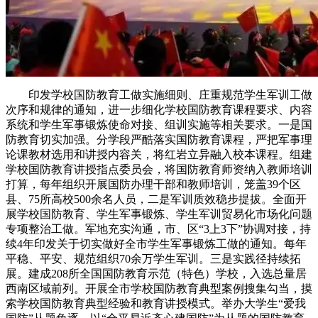
印发学校国防教育工做实施细则、庄重规范学生军训工做
次序和规律的通知，进一步细化学校国防教育课程要求、内容
系统和学生军事锻炼使命对接、组训实施等相关要求。一是国
防教育切实加强。分学段严酷落实国防教育课程，严把军事理
论课教材选用和讲授内容关，将红岩立异融入校本课程。组建
学校国防教育讲授指点委员会，将国防教育师资纳入教师培训
打算，每年组织开展国防办理干部和教师培训，笼盖39个区
县、75所高校500余名人员，二是军训质效稳步提拔。全面开
展学校国防教育、学生军事锻炼、学生军训贸易化市场化问题
专项整治工做。军地充实沟通，市、区“3上3下”协调对接，持
续4年印发关于切实做好全市学生军事锻炼工做的通知。每年
平稳、平安、规范组织70余万学生军训。三是实践径持续拓
展。建成208所全国国防教育示范（特色）学校，入选总量居
西南区域前列。开展全市学校国防教育典型案例搜集勾当，摸
索学校国防教育典型经验和教育讲授模式。举办大学生“爱我