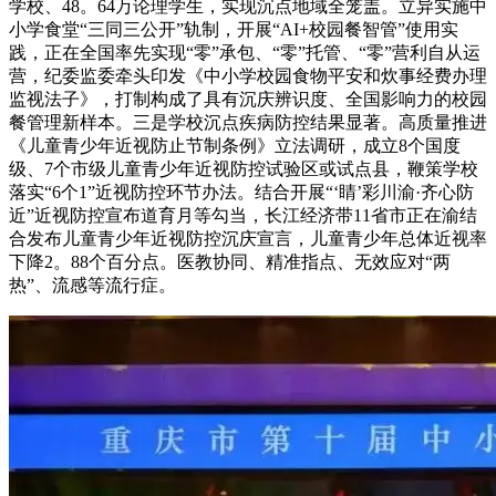
学校、48。64万论理学生，实现沉点地域全笼盖。立异实施中
小学食堂“三同三公开”轨制，开展“AI+校园餐智管”使用实
践，正在全国率先实现“零”承包、“零”托管、“零”营利自从运
营，纪委监委牵头印发《中小学校园食物平安和炊事经费办理
监视法子》，打制构成了具有沉庆辨识度、全国影响力的校园
餐管理新样本。三是学校沉点疾病防控结果显著。高质量推进
《儿童青少年近视防止节制条例》立法调研，成立8个国度
级、7个市级儿童青少年近视防控试验区或试点县，鞭策学校
落实“6个1”近视防控环节办法。结合开展“‘睛’彩川渝·齐心防
近”近视防控宣布道育月等勾当，长江经济带11省市正在渝结
合发布儿童青少年近视防控沉庆宣言，儿童青少年总体近视率
下降2。88个百分点。医教协同、精准指点、无效应对“两
热”、流感等流行症。