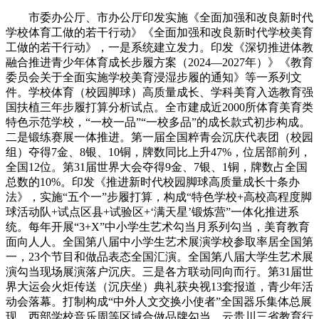
市委办公厅、市办公厅印发实施《全面加强和改良新时代
学校体育工做的若干行动》《全面加强和改良新时代学校美育
工做的若干行动》，一是系统建立发力。印发《深切推进体教
融合推进青少年体育成长步履方案（2024—2027年）》《教育
委员会关于全面实施学校美育浸湿步履的通知》等一系列文
件。学校体育（校园脚球）高质量成长、学科美育入选教育强
国扶植三年步履打算分析试点。全市建成近2000所体育美育类
特色示范学校，“一校一品”“一校多品”的成长款式初步构成。
二是锻练赛展一体推进。第一届全国粹青会沉庆代表团（校园
组）夺得7金、8银、10铜，牌数同比上升47%，位居部前列，
全国12位。第31届世界大会夺得9金、7银、1铜，牌数占全国
总数的10%。印发《推进新时代校园脚球高质量成长十条办
法》，实施“五个一”步履打算，构成“特色学校+高校高程度脚
球活动队+试点区县+试验区+‘满天星’锻炼营”一体化推进系
统。每年开展“3+X”中小学生艺术勾当月系列勾当，美育教育
面向人人。全国第八届中小学生艺术展演学校参取率居全国第
一，23个节目和做品表态全国汇演。全国第八届大学生艺术展
演勾当现场展演落户沉庆。三是各方联动同向而行。第31届世
界大运会火炬传送（沉庆坐）典礼获央视13套报道，青少年活
动会落幕。打制构成“中外人文交换小使者”全国器乐集体总展
现、西部学校音乐周等区域合做品牌勾当。云贵川三省教育行