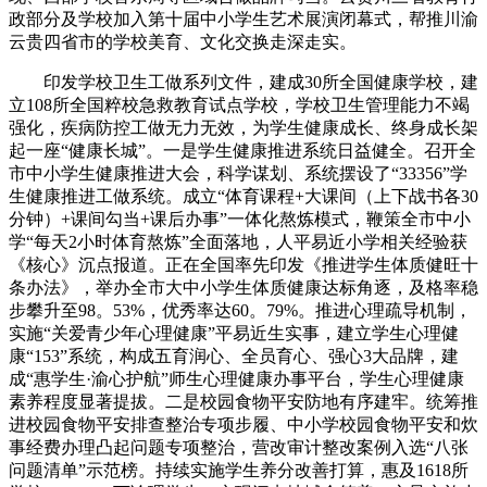
政部分及学校加入第十届中小学生艺术展演闭幕式，帮推川渝
云贵四省市的学校美育、文化交换走深走实。
印发学校卫生工做系列文件，建成30所全国健康学校，建
立108所全国粹校急救教育试点学校，学校卫生管理能力不竭
强化，疾病防控工做无力无效，为学生健康成长、终身成长架
起一座“健康长城”。一是学生健康推进系统日益健全。召开全
市中小学生健康推进大会，科学谋划、系统摆设了“33356”学
生健康推进工做系统。成立“体育课程+大课间（上下战书各30
分钟）+课间勾当+课后办事”一体化熬炼模式，鞭策全市中小
学“每天2小时体育熬炼”全面落地，人平易近小学相关经验获
《核心》沉点报道。正在全国率先印发《推进学生体质健旺十
条办法》，举办全市大中小学生体质健康达标角逐，及格率稳
步攀升至98。53%，优秀率达60。79%。推进心理疏导机制，
实施“关爱青少年心理健康”平易近生实事，建立学生心理健
康“153”系统，构成五育润心、全员育心、强心3大品牌，建
成“惠学生·渝心护航”师生心理健康办事平台，学生心理健康
素养程度显著提拔。二是校园食物平安防地有序建牢。统筹推
进校园食物平安排查整治专项步履、中小学校园食物平安和炊
事经费办理凸起问题专项整治，营改审计整改案例入选“八张
问题清单”示范榜。持续实施学生养分改善打算，惠及1618所