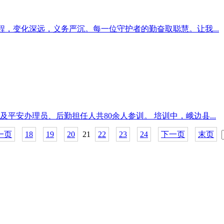
程，变化深远，义务严沉。每一位守护者的勤奋取聪慧。让我...
平安办理员、后勤担任人共80余人参训。 培训中，峨边县...
一页
18
19
20
21
22
23
24
下一页
末页