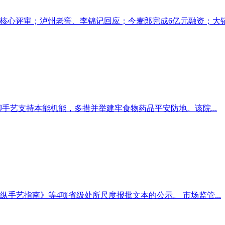
核心评审；泸州老窖、李锦记回应；今麦郎完成6亿元融资；大钲.
手艺支持本能机能，多措并举建牢食物药品平安防地。该院...
手艺指南》等4项省级处所尺度报批文本的公示。 市场监管...