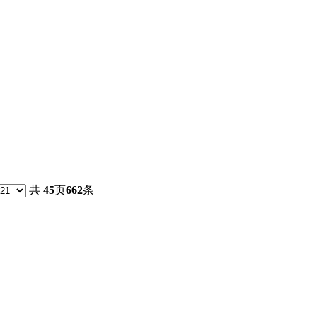
共
45
页
662
条