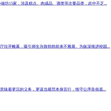
做坊15家，涉及糕点、肉成品、酒类等次要品类，此中不乏...
厅拉开帷幕，吸引师生兴致勃勃前来不雅展。为纵深推进校园...
味着更沉的义务，更该当规范本身言行，恪守公序良俗底...