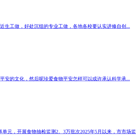
生工做，好处沉组的专业工做，各地各校要认实进修自创...
安的文化，然后呢珍爱食物平安怎样可以或许承认科学承...
元，开展食物抽检监测2。3万批次2025年5月以来，市市场监..