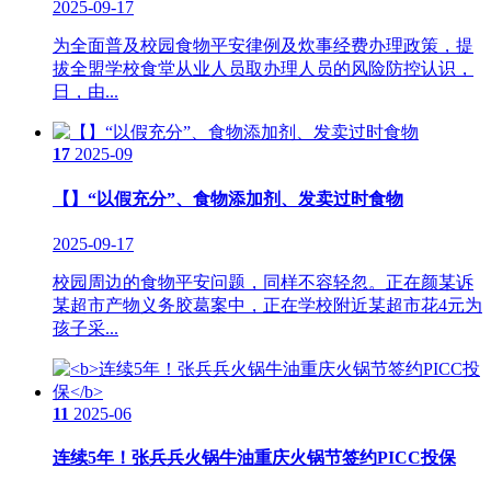
2025-09-17
为全面普及校园食物平安律例及炊事经费办理政策，提
拔全盟学校食堂从业人员取办理人员的风险防控认识，
日，由...
17
2025-09
【】“以假充分”、食物添加剂、发卖过时食物
2025-09-17
校园周边的食物平安问题，同样不容轻忽。正在颜某诉
某超市产物义务胶葛案中，正在学校附近某超市花4元为
孩子采...
11
2025-06
连续5年！张兵兵火锅牛油重庆火锅节签约PICC投保